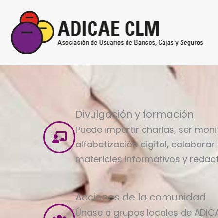
Ir
al
contenido
Divulgación y formación
Puede impartir charlas, ser moni
alfabetización digital, colaborar
materiales informativos y redact
Acciones de la comunidad
Únase a grupos locales de ADICA