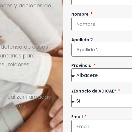
iones y acciones de
Nombre
s
Apellido 2
 defensa de casos
luntarios para
nsumidores.
Provincia
¿Es socio de ADICAE?
: realizar llamadas
 repartos,
Email