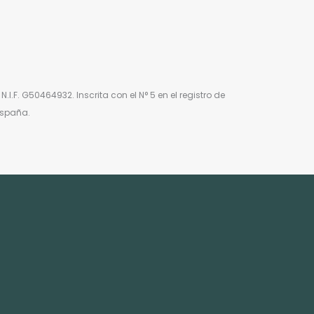
I.F. G50464932. Inscrita con el N° 5 en el registro de
España.