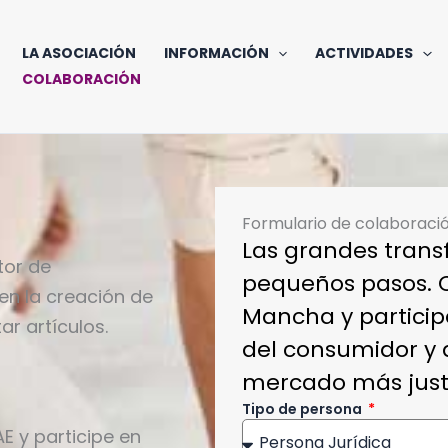
LA ASOCIACIÓN
INFORMACIÓN
ACTIVIDADES
COLABORACIÓN
Formulario de colaboraci
Las grandes tran
tor de
pequeños pasos. C
 en la creación de
Mancha y particip
ar artículos.
del consumidor y 
mercado más just
Tipo de persona
E y participe en