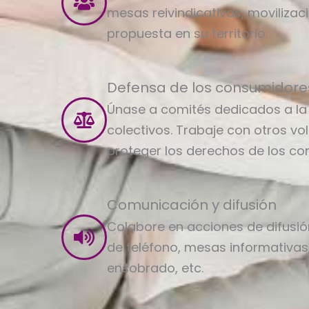
mesas reivindicativas, movilizac
propuesta en su territorio.
Defensa de los consumidore
Únase a comités dedicados a la
colectivos. Trabaje con otros vo
proteger los derechos de los co
Comunicación y difusión
Colabore en acciones de difusión
de teléfono, mesas informativas,
ensobrado, etc.