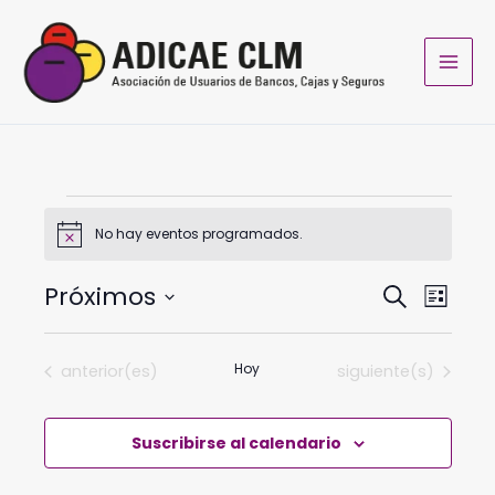
Ir
al
contenido
Eventos
No hay eventos programados.
Aviso
Próximos
Navegación
Navega
Buscar
Lista
de
de
Selecciona
búsqueda
vistas
la
fecha.
Eventos
Hoy
Eventos
anterior(es)
siguiente(s)
y
de
vistas
Evento
de
Suscribirse al calendario
Eventos